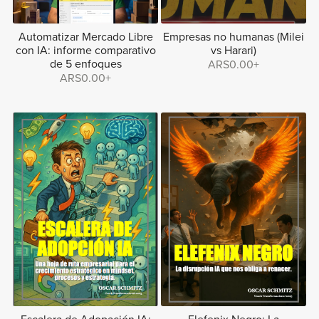
Automatizar Mercado Libre
Empresas no humanas (Milei
con IA: informe comparativo
vs Harari)
de 5 enfoques
ARS0.00+
ARS0.00+