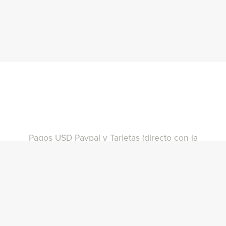
Pagos USD Paypal y Tarjetas (directo con la
plataforma)
Pagos PayPal Directo
Pagos ARP
MercadoPago
Pagos USD Tarjetas, Transferencias o
Billeteras (consultar)