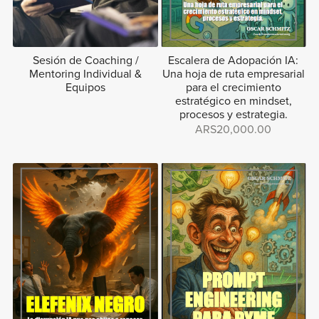
Sesión de Coaching /
Escalera de Adopación IA:
Mentoring Individual &
Una hoja de ruta empresarial
Equipos
para el crecimiento
estratégico en mindset,
procesos y estrategia.
ARS20,000.00