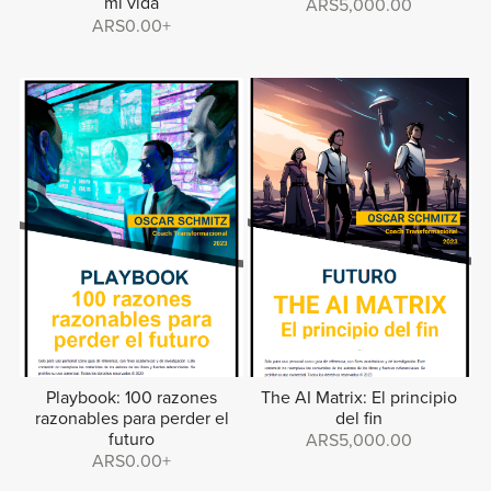
mi vida
ARS5,000.00
ARS0.00+
Playbook: 100 razones
The AI Matrix: El principio
razonables para perder el
del fin
futuro
ARS5,000.00
ARS0.00+