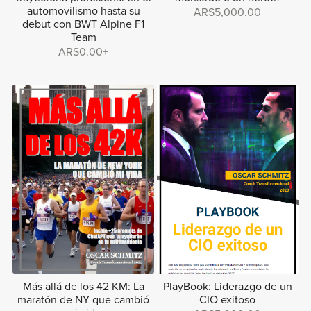
automovilismo hasta su
ARS5,000.00
debut con BWT Alpine F1
Team
ARS0.00+
Más allá de los 42 KM: La
PlayBook: Liderazgo de un
maratón de NY que cambió
CIO exitoso